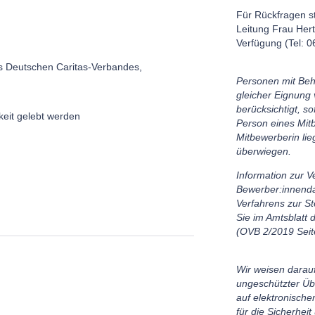
Für Rückfragen st
Leitung Frau Hert
Verfügung (Tel: 
es Deutschen Caritas-Verbandes,
Personen mit Beh
gleicher Eignung 
berücksichtigt, so
keit gelebt werden
Person eines Mit
Mitbewerberin li
überwiegen.
Information zur V
Bewerber:innend
Verfahrens zur St
Sie im Amtsblatt 
(OVB 2/2019 Seit
Wir weisen darauf
ungeschützter Ü
auf elektronisch
für die Sicherheit