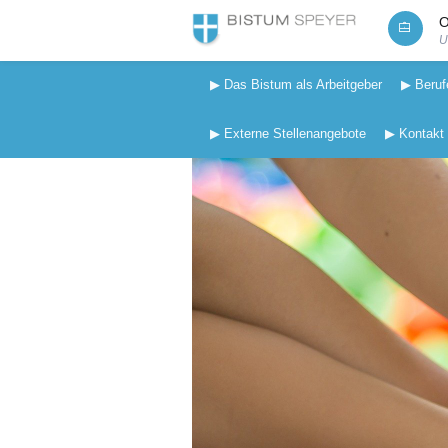
O
U
▶ Das Bistum als Arbeitgeber
▶ Beruf
▶ Externe Stellenangebote
▶ Kontakt