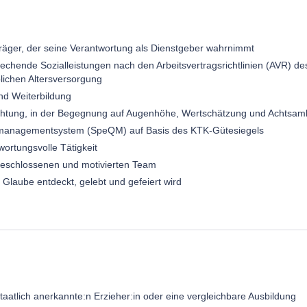
Träger, der seine Verantwortung als Dienstgeber wahrnimmt
echende Sozialleistungen nach den Arbeitsvertragsrichtlinien (AVR) d
blichen Altersversorgung
und Weiterbildung
nrichtung, in der Begegnung auf Augenhöhe, Wertschätzung und Achtsam
tsmanagementsystem (SpeQM) auf Basis des KTK-Gütesiegels
wortungsvolle Tätigkeit
fgeschlossenen und motivierten Team
 Glaube entdeckt, gelebt und gefeiert wird
aatlich anerkannte:n Erzieher:in oder eine vergleichbare Ausbildung