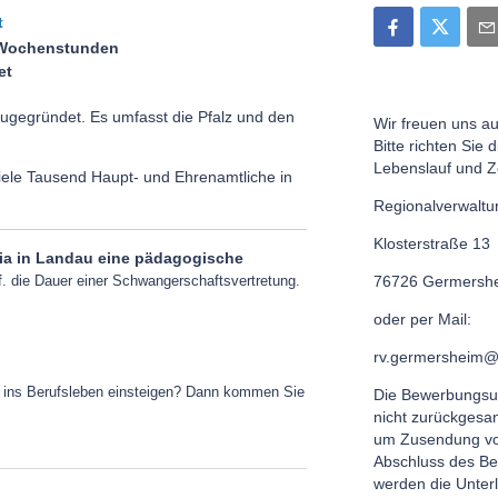
t
 Wochenstunden
tet
ugegründet. Es umfasst die Pfalz und den
Wir freuen uns a
Bitte richten Sie 
Lebenslauf und 
viele Tausend Haupt- und Ehrenamtliche in
Regionalverwalt
Klosterstraße 13
ia in
Landau
eine pädagogische
. die Dauer einer Schwangerschaftsvertretung.
76726 Germersh
oder per Mail:
rv.germersheim@
er ins Berufsleben einsteigen? Dann kommen Sie
Die Bewerbungsu
nicht zurückgesan
um Zusendung vo
Abschluss des B
werden die Unterl