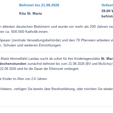
Befristet bis 21.08.2026
Vollzei
39,00
Kita St. Maria
befris
n ältesten deutschen Bistümern und wurde vor mehr als 200 Jahren ne
hier ca. 500.000 Katholik:innen.
 Speyer (zentrale Verwaltungsbehörde) und den 70 Pfarreien arbeiten 
, Schulen und weiteren Einrichtungen.
Mariä Himmelfahrt Landau sucht ab sofort für ihre Kindertagesstätte
St. Mar
0 Wochenstunden
zunächst
befristet bis zum 21.08.2026 (BV und MuSchu) f
2.08.2026 wird für die Dauer der Elternzeit verlängert.
ür Kinder im Alter von 2-6 Jahren.
slebens, verfügen Sie bereits über Berufserfahrung, oder möchten Sie wied