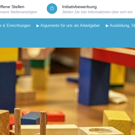
ffene Stellen
Initiativbewerbung
nsere Stellenanzeigen
Stellen Sie hier Informationen über sich ein
e & Einrichtungen
▶ Argumente für uns als Arbeitgeber
▶ Ausbildung, S