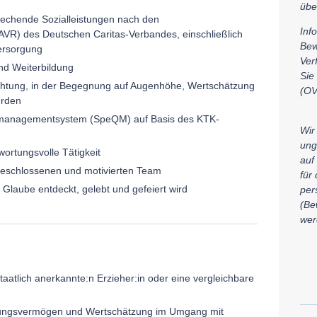
übe
rechende Sozialleistungen nach den
Inf
 (AVR) des Deutschen Caritas-Verbandes, einschließlich
Bew
versorgung
Ver
und Weiterbildung
Sie
nrichtung, in der Begegnung auf Augenhöhe, Wertschätzung
(OV
erden
tsmanagementsystem (SpeQM) auf Basis des KTK-
Wir
ung
wort
ungsvolle Tätigkeit
auf
fgeschlossenen und motivierten Team
für 
 Glaube entdeckt, gelebt und gefeiert wird
per
(Be
wer
aatlich anerkannte:n Erzieher:in oder eine vergleichbare
lungsvermögen und Wertschätzung im Umgang mit