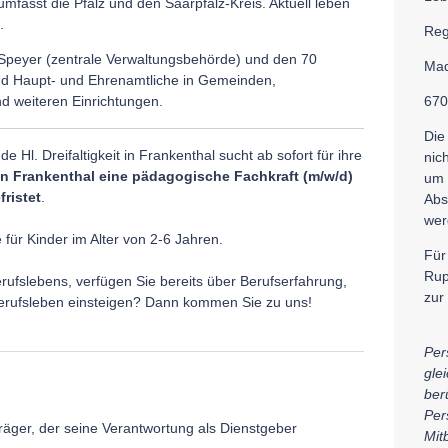
fasst die Pfalz und den Saarpfalz-Kreis. Aktuell leben
.
Reg
m Speyer (zentrale Verwaltungsbehörde) und den 70
Mad
end Haupt- und Ehrenamtliche in Gemeinden,
d weiteren Einrichtungen.
670
Die
 Hl. Dreifaltigkeit in Frankenthal sucht ab sofort für ihre
nic
in Frankenthal
eine pädagogische Fachkraft (m/w/d)
um 
ristet
.
Abs
wer
e für Kinder im Alter von 2-6 Jahren.
Für
Rup
rufslebens, verfügen Sie bereits über Berufserfahrung,
zur
Berufsleben einsteigen? Dann kommen Sie zu uns!
Per
gle
berü
Per
räger, der seine Verantwortung als Dienstgeber
Mit