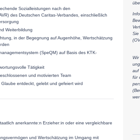
übe
rechende Sozialleistungen nach den
Inf
 (AVR) des Deutschen Caritas-Verbandes, einschließlich
Bew
versorgung
Ver
und Weiterbildung
Sie
nrichtung, in der Begegnung auf Augenhöhe, Wertschätzung
(OV
erden
tsmanagementsystem (SpeQM) auf Basis des KTK-
Wir
ung
wort
ungsvolle Tätigkeit
auf
fgeschlossenen und motivierten Team
für 
 Glaube entdeckt, gelebt und gefeiert wird
per
(Be
wer
aatlich anerkannte:n Erzieher:in oder eine vergleichbare
lungsvermögen und Wertschätzung im Umgang mit