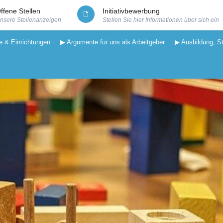
ffene Stellen
Initiativbewerbung
nsere Stellenanzeigen
Stellen Sie hier Informationen über sich ein
e & Einrichtungen
▶ Argumente für uns als Arbeitgeber
▶ Ausbildung, S