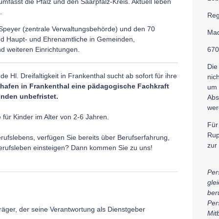
fasst die Pfalz und den Saarpfalz-Kreis. Aktuell leben
.
Reg
m Speyer (zentrale Verwaltungsbehörde) und den 70
Mad
end Haupt- und Ehrenamtliche in Gemeinden,
d weiteren Einrichtungen.
670
Die
 Hl. Dreifaltigkeit in Frankenthal sucht ab sofort für ihre
nic
hafen in Frankenthal
eine pädagogische Fachkraft
um 
nden unbefristet.
Abs
wer
e für Kinder im Alter von 2-6 Jahren.
Für
Rup
rufslebens, verfügen Sie bereits über Berufserfahrung,
zur
Berufsleben einsteigen? Dann kommen Sie zu uns!
Per
gle
berü
Per
räger, der seine Verantwortung als Dienstgeber
Mit