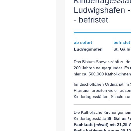
Kindertagesstät
Ludwigshafen -
- befristet
ab sofort
befristet
Ludwigshafen
St. Gall
Das Bistum Speyer zählt zu de
200 Jahren neugegründet. Es um
hier ca. 500.000 Katholik:innen
Im Bischöflichen Ordinariat i
Pfarreien arbeiten viele Taus
Kindertagesstätten, Schulen un
Die Katholische Kirchengemeind
Kindertagesstätte
St. Gallus 
Fachkraft (m/w/d) mit 21,25 
Stelle befristet bis zum 20.1