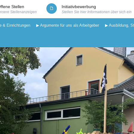
ffene Stellen
Initiativbewerbung
nsere Stellenanzeigen
Stellen Sie hier Informationen über sich ein
e & Einrichtungen
▶ Argumente für uns als Arbeitgeber
▶ Ausbildung, S