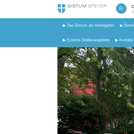
O
U
▶ Das Bistum als Arbeitgeber
▶ Beruf
▶ Externe Stellenangebote
▶ Kontakt