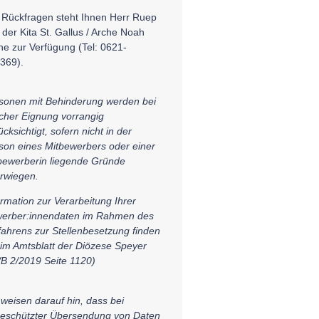
 Rückfragen steht Ihnen Herr Ruep
 der Kita St. Gallus / Arche Noah
ne zur Verfügung (Tel: 0621-
369).
sonen mit Behinderung werden bei
icher Eignung vorrangig
cksichtigt, sofern nicht in der
son eines Mitbewerbers oder einer
bewerberin liegende Gründe
rwiegen.
ormation zur Verarbeitung Ihrer
erber:innendaten im Rahmen des
fahrens zur Stellenbesetzung finden
 im Amtsblatt der Diözese Speyer
B 2/2019 Seite 1120)
 weisen darauf hin, dass bei
eschützter Übersendung von Daten