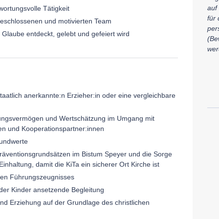
auf
wort
ungsvolle Tätigkeit
für 
fgeschlossenen und motivierten Team
per
 Glaube entdeckt, gelebt und gefeiert wird
(Be
wer
aatlich anerkannte:n Erzieher:in oder eine vergleichbare
lungsvermögen und Wertschätzung im Umgang mit
nen und Kooperationspartner:innen
Grundwerte
n Präventionsgrundsätzen im Bistum Speyer und die Sorge
nhaltung, damit die KiTa ein sicherer Ort Kirche ist
rten Führungszeugnisses
der Kinder ansetzende Begleitung
und Erziehung auf der Grundlage des christlichen