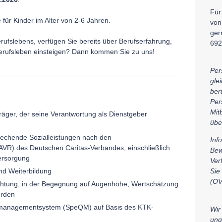
Für
e für Kinder im Alter von 2-6 Jahren.
von
ger
rufslebens, verfügen Sie bereits über Berufserfahrung,
692
Berufsleben einsteigen? Dann kommen Sie zu uns!
Per
gle
berü
Per
Mit
räger, der seine Verantwortung als Dienstgeber
übe
rechende Sozialleistungen nach den
Inf
 (AVR) des Deutschen Caritas-Verbandes, einschließlich
Bew
versorgung
Ver
und Weiterbildung
Sie
(OV
nrichtung, in der Begegnung auf Augenhöhe, Wertschätzung
erden
tsmanagementsystem (SpeQM) auf Basis des KTK-
Wir
ung