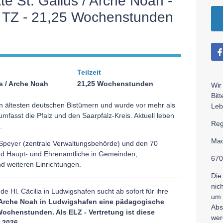
te St. Gallus / Arche Noah -
 TZ - 21,25 Wochenstunden
Teilzeit
us / Arche Noah
21,25 Wochenstunden
Wir
Bit
n ältesten deutschen Bistümern und wurde vor mehr als
Leb
fasst die Pfalz und den Saarpfalz-Kreis. Aktuell leben
Reg
.
Mad
m Speyer (zentrale Verwaltungsbehörde) und den 70
end Haupt- und Ehrenamtliche in Gemeinden,
670
d weiteren Einrichtungen.
Die
nic
e Hl. Cäcilia in Ludwigshafen sucht ab sofort für ihre
um 
/ Arche Noah in Ludwigshafen
eine p
ädagogische
Abs
Wochenstunden. Als ELZ - Vertretung ist diese
wer
2.2026
.